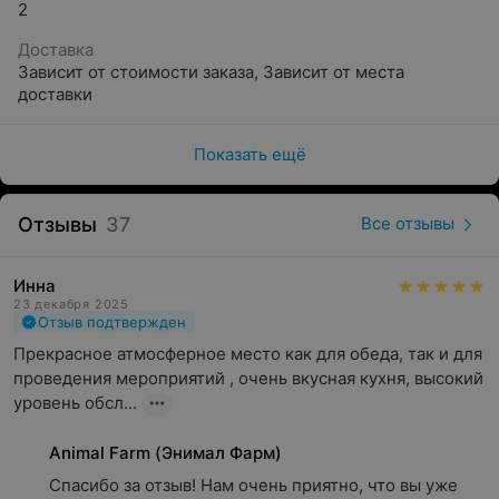
2
подходит для проведения мероприятий любого
масштаба. Основной зал ресторана вмещает до 70
Доставка
гостей – это отличное решение для празднования
Зависит от стоимости заказа
,
Зависит от места
юбилеев, свадеб, корпоративов или других торжеств.
доставки
Для деловых мероприятий доступны ТВ-экраны,
проекторы и звуковое оборудование.
Показать ещё
Для камерных встреч и небольших праздников
ресторан предлагает отапливаемую беседку с
Отзывы
37
Все отзывы
панорамными окнами, рассчитанную на 25 человек.
Команда ресторана также предоставляет услуги
кейтеринга, что позволяет организовать праздник на
Инна
любой площадке.
23 декабря 2025
Отзыв подтвержден
Если вы ищете ресторан в Минске, где можно отметить
Прекрасное атмосферное место как для обеда, так и для 
важное событие, насладиться авторской кухней и
проведения мероприятий , очень вкусная кухня, высокий 
провести время в уютной обстановке, Animal Farm
уровень обсл...
(Энимал Фарм) – это место, которое стоит посетить.
Animal Farm (Энимал Фарм)
Спасибо за отзыв! Нам очень приятно, что вы уже 