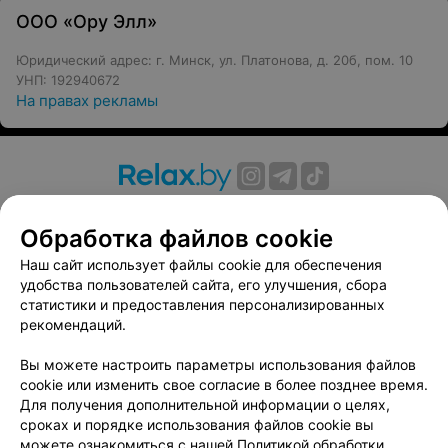
ООО «Ору Элл»
Юридический адрес: г. Минск, ул. Платонова, д. 20б, пом. 10
УНП: 192940672
На правах рекламы
О проекте
Новости проекта
Размещение рекламы
Обработка файлов cookie
Вакансии
Публичный договор
Способы оплаты
Публичный договор по использованию сервиса
Наш сайт использует файлы cookie для обеспечения
«Афиша»
удобства пользователей сайта, его улучшения, сбора
статистики и предоставления персонализированных
Пользовательское соглашение
рекомендаций.
Написать в поддержку
Вы можете настроить параметры использования файлов
Связаться по вопросам сотрудничества
cookie или изменить свое согласие в более позднее время.
Написать руководителю relax.by
Для получения дополнительной информации о целях,
Персональные настройки cookie
сроках и порядке использования файлов cookie вы
можете ознакомиться с нашей
Политикой обработки