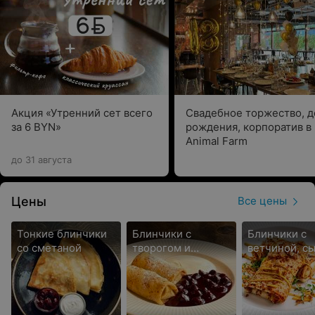
Акция «Утренний сет всего
Свадебное торжество, д
за 6 BYN»
рождения, корпоратив в
Animal Farm
до 31 августа
Цены
Все цены
Тонкие блинчики
Блинчики с
Блинчики с
со сметаной
творогом и
ветчиной, с
вишневым
горчичным 
вареньем
и хрустящим
луком